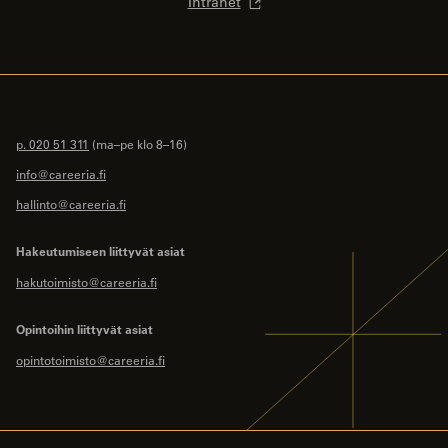
Intranet
p. 020 51 311
(ma–pe klo 8–16)
info@careeria.fi
hallinto@careeria.fi
Hakeutumiseen liittyvät asiat
hakutoimisto@careeria.fi
Opintoihin liittyvät asiat
opintotoimisto@careeria.fi