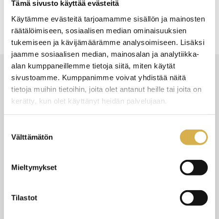
Tämä sivusto käyttää evästeitä
rakennusalan perustutkinto
talonrakentaja
Käytämme evästeitä tarjoamamme sisällön ja mainosten
räätälöimiseen, sosiaalisen median ominaisuuksien
tukemiseen ja kävijämäärämme analysoimiseen. Lisäksi
jaamme sosiaalisen median, mainosalan ja analytiikka-
alan kumppaneillemme tietoja siitä, miten käytät
sivustoamme. Kumppanimme voivat yhdistää näitä
tietoja muihin tietoihin, joita olet antanut heille tai joita on
Uusimmat
kerätty, kun olet käyttänyt heidän palvelujaan.
Katso kaikki
Suostumuksen
Välttämätön
valinta
12.6.2026
UUTISET
Mieltymykset
Tilastot