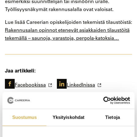
esimerkiksi suunnittelijan tai insinöörin uralle.
Työllisyysnäkymät rakennusalalla ovat valoisat.
Lue lisää Careerian opiskelijoiden tekemistä tilaustöistä:
Rakennusalan opinnot etenevät asiakkaiden tilaustöitä
tekemällä – saunoja, varastoja, pergola-katoksia…
Jaa artikkeli:
Facebookissa
LinkedInissa
Suostumus
Yksityiskohdat
Tietoja
Aiheet: