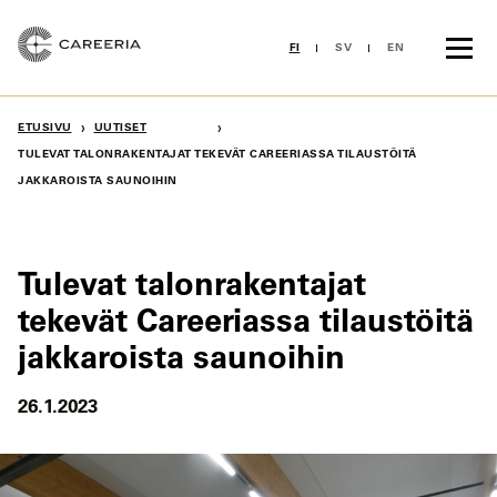
Siirry
sisältöön
FI
SV
EN
›
›
ETUSIVU
UUTISET
TULEVAT TALONRAKENTAJAT TEKEVÄT CAREERIASSA TILAUSTÖITÄ
JAKKAROISTA SAUNOIHIN
Tulevat talonrakentajat
tekevät Careeriassa tilaustöitä
jakkaroista saunoihin
26.1.2023