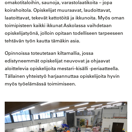
omakotitaloihin, saunoja, varastolaatikoita – jopa
koirahoitola. Opiskelijat muuraavat, laudoittavat,
laatoittavat, tekevät kattotöitä ja ikkunoita. Myös oman
toimipisteen kaikki ikkunat Askolassa vaihdetaan
opiskelijatyönä, jolloin opitaan todelliseen tarpeeseen
tehtävän työn kautta tämäkin asia.
Opinnoissa toteutetaan kiltamallia, jossa
edistyneemmät opiskelijat neuvovat ja ohjaavat
aloittelevia opiskelijoita mestari–kisälli -periaatteella.
Tällainen yhteistyö harjaannuttaa opiskelijoita hyvin
myös työelämässä toimimiseen.