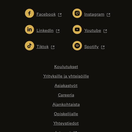
Facebook
Instagram
LinkedIn
Youtube
Tiktok
Spotify
Koulutukset
Yrityksille ja yhteisöille
Asiakastyöt
Careeria
Ajankohtaista
Opiskelijalle
Yhteystiedot