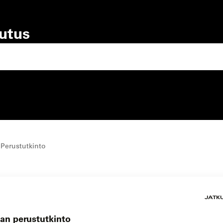
lutus
lutustyyppi
koulutuspaikka
 Perustutkinto
JATK
kan perustutkinto