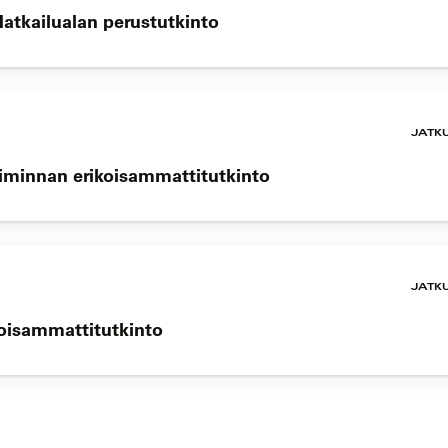
Matkailualan perustutkinto
JATK
oiminnan erikoisammattitutkinto
JATK
koisammattitutkinto