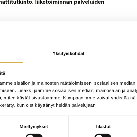
attitutkinto, liiketoiminnan palveluiden
JATK
Yksityiskohdat
n erikoisammattitutkinto
itä
mme sisällön ja mainosten räätälöimiseen, sosiaalisen median
iseen. Lisäksi jaamme sosiaalisen median, mainosalan ja analy
YRIT
KOUL
, miten käytät sivustoamme. Kumppanimme voivat yhdistää näitä t
n kerätty, kun olet käyttänyt heidän palvelujaan.
Mieltymykset
Tilastot
JATK