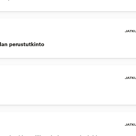
JATK
lan perustutkinto
JATK
JATK