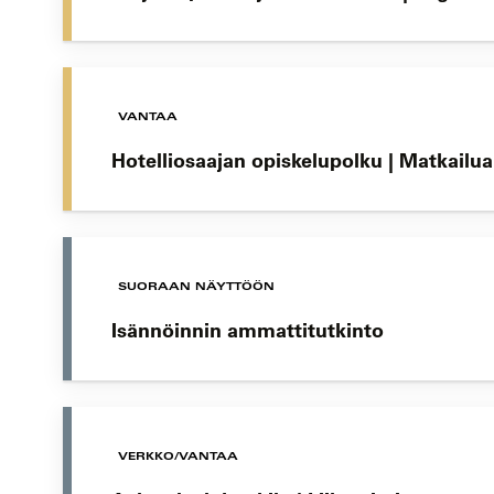
VANTAA
Hotelliosaajan opiskelupolku | Matkailua
SUORAAN NÄYTTÖÖN
Isännöinnin ammattitutkinto
VERKKO/VANTAA