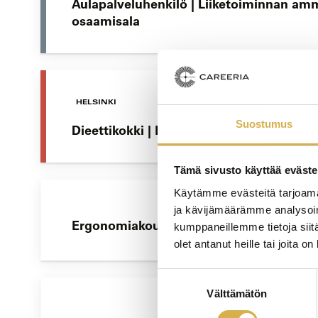
Aulapalveluhenkilö | Liiketoiminnan amm
osaamisala
HELSINKI
Suostumus
Dieettikokki | Erityisruokavaliopalveluje
Tämä sivusto käyttää eväste
Käytämme evästeitä tarjoama
ja kävijämäärämme analysoim
Ergonomiakoulutusta työyhteisöille
kumppaneillemme tietoja siitä
olet antanut heille tai joita o
Suostumuksen
Välttämätön
valinta