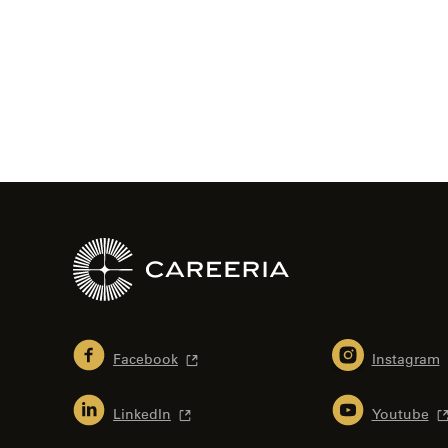
sivujen
selaus
Facebook
Instagram
LinkedIn
Youtube