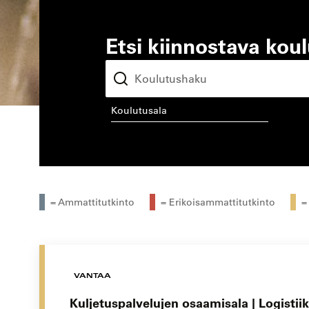
Etsi kiinnostava kou
koulutusala
kou
= Ammattitutkinto
= Erikoisammattitutkinto
=
VANTAA
Kuljetuspalvelujen osaamisala | Logistii