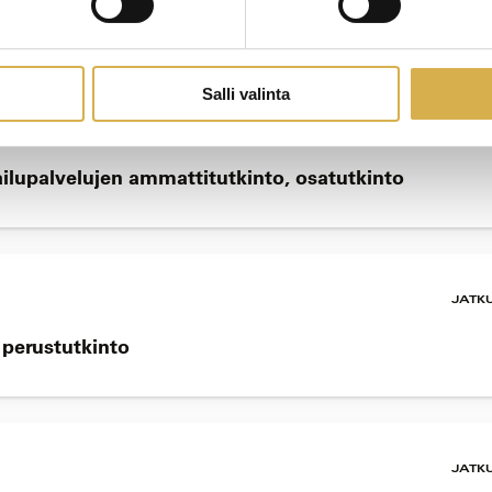
mattitutkinnon osa
Salli valinta
JATK
ailupalvelujen ammattitutkinto, osatutkinto
JATK
n perustutkinto
JATK