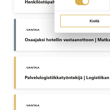
Henkilöstöpalvelut | Liiketoiminnan am
Kiellä
VANTAA
Osaajaksi hotellin vastaanottoon | Matk
VANTAA
Palvelulogistiikkatyöntekijä | Logistiika
VANTAA