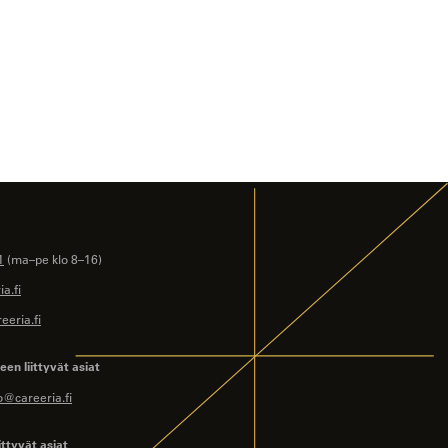
1
(ma–pe klo 8–16)
a.fi
eeria.fi
en liittyvät asiat
o@careeria.fi
ittyvät asiat