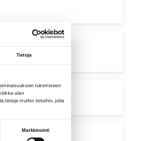
UVA HAKU
Tietoja
 ominaisuuksien tukemiseen
tiikka-alan
YSKOHTAINEN
UTUS
ietoja muihin tietoihin, joita
Markkinointi
UVA HAKU