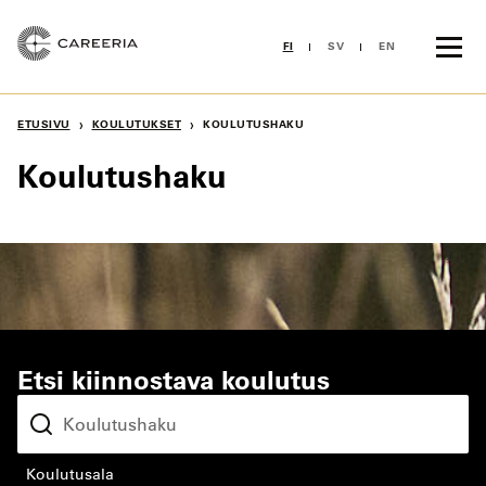
Siirry
sisältöön
FI
SV
EN
›
›
ETUSIVU
KOULUTUKSET
KOULUTUSHAKU
Koulutushaku
Etsi kiinnostava koulutus
koulutusala