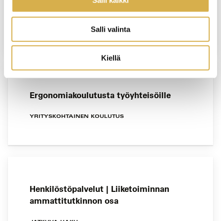
Salli kaikki
liiketoiminnan palveluiden osaamisala
Salli valinta
JATKUVA HAKU
Kiellä
Ergonomiakoulutusta työyhteisöille
YRITYSKOHTAINEN KOULUTUS
Henkilöstöpalvelut | Liiketoiminnan
ammattitutkinnon osa