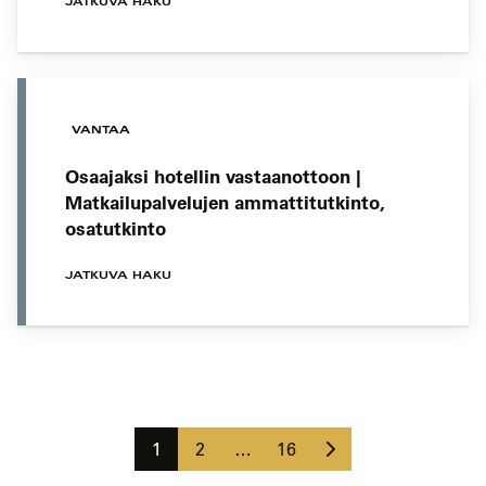
JATKUVA HAKU
VANTAA
Osaajaksi hotellin vastaanottoon |
Matkailupalvelujen ammattitutkinto,
osatutkinto
JATKUVA HAKU
Koulutushaun
sivujen
Seuraava
selaus
Sivu
Sivu
Sivu
1
2
…
16
sivu