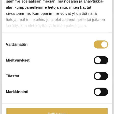
jaamme sosiaalisen median, mainosalan ja analytiikka-
JATKUVA HAKU
alan kumppaneillemme tietoja siitä, miten käytät
sivustoamme. Kumppanimme voivat yhdistää näitä
tietoja muihin tietoihin, joita olet antanut heille tai joita on
kerätty, kun olet käyttänyt heidän palvelujaan.
VERKKO/VANTAA
Suostumuksen
Aulapalveluhenkilö | Liiketoiminnan
Välttämätön
valinta
ammattitutkinto, liiketoiminnan
palveluiden osaamisala
Mieltymykset
JATKUVA HAKU
Tilastot
Markkinointi
VERKKO/VANTAA
Terveydenhuollon sihteeri |
Liiketoiminnan ammattitutkinto,