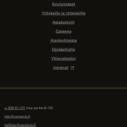
Koulutukset
Yrityksille ja yhteisöille
Asiakastyöt
Careeria
Ajankohtaista
Opiskelijalle
Yhteystiedot
Intranet
p. 020 51 311
(ma–pe klo 8–16)
info@careeria.fi
hallinto@careeria.fi