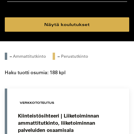
koulutustyyppi
koulutuspaikka
Näytä koulutukset
= Ammattitutkinto
= Perustutkinto
Haku tuotti osumia: 188 kpl
VERKKOTOTEUTUS
Kiinteistösihteeri | Liiketoiminnan
ammattitutkinto, liiketoiminnan
palveluiden osaamisala