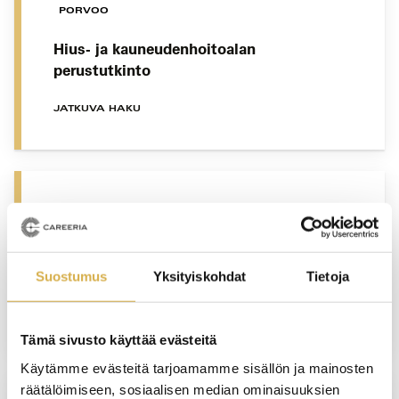
PORVOO
Hius- ja kauneudenhoitoalan
perustutkinto
JATKUVA HAKU
PORVOO
Tarjoilija | Ravintola- ja catering-alan
perustutkinto
Suostumus
Yksityiskohdat
Tietoja
JATKUVA HAKU
Tämä sivusto käyttää evästeitä
Käytämme evästeitä tarjoamamme sisällön ja mainosten
räätälöimiseen, sosiaalisen median ominaisuuksien