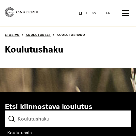
Siirry
sisältöön
FI
SV
EN
›
›
ETUSIVU
KOULUTUKSET
KOULUTUSHAKU
Koulutushaku
Etsi kiinnostava koulutus
koulutusala