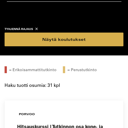
koulutustyyppi
koulutuspaikka
TYHJENNÄ RAJAUS
Näytä koulutukset
= Erikoisammattitutkinto
= Perustutkinto
Haku tuotti osumia: 31 kpl
PORVOO
Hitsauskurssi | Tutkinnon osa kone- ja