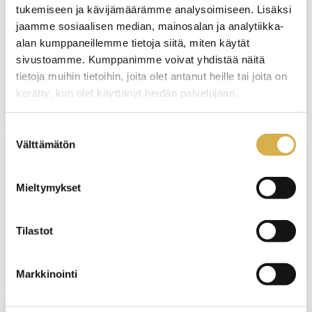
tukemiseen ja kävijämäärämme analysoimiseen. Lisäksi
PORVOO
jaamme sosiaalisen median, mainosalan ja analytiikka-
Matkailun asiakaspalvelija | Matkailualan
alan kumppaneillemme tietoja siitä, miten käytät
perustutkinto
sivustoamme. Kumppanimme voivat yhdistää näitä
tietoja muihin tietoihin, joita olet antanut heille tai joita on
JATKUVA HAKU
kerätty, kun olet käyttänyt heidän palvelujaan.
Suostumuksen
Välttämätön
valinta
PORVOO
Mieltymykset
Leipuri-kondiittori | Elintarvikealan
perustutkinto
Tilastot
JATKUVA HAKU
Markkinointi