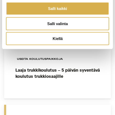
USEITA KOULUTUSPAIKKOJA
Salli kaikki
Trukkiajotaidot 3 päivässä
Salli valinta
Kiellä
USEITA KOULUTUSPAIKKOJA
Laaja trukkikoulutus – 5 päivän syventävä
koulutus trukkiosaajille