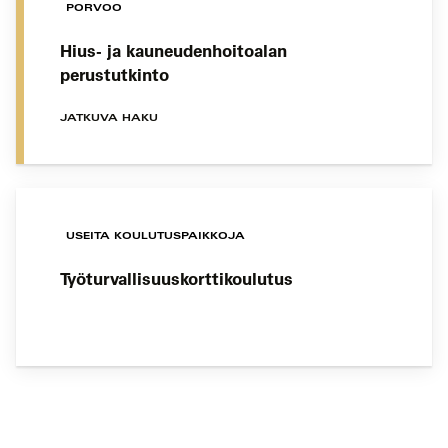
PORVOO
Hius- ja kauneudenhoitoalan
perustutkinto
JATKUVA HAKU
USEITA KOULUTUSPAIKKOJA
Työturvallisuuskorttikoulutus
Koulutushaun
sivujen