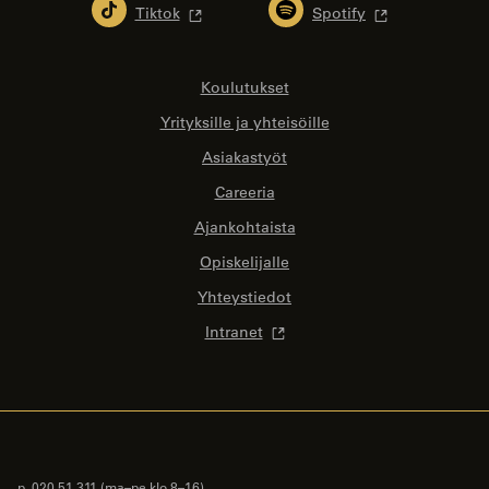
Tiktok
Spotify
Koulutukset
Yrityksille ja yhteisöille
Asiakastyöt
Careeria
Ajankohtaista
Opiskelijalle
Yhteystiedot
Intranet
p. 020 51 311
(ma–pe klo 8–16)