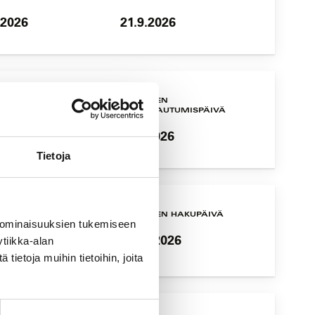
.2026
21.9.2026
UTUS ALKAA
VIIMEINEN
ILMOITTAUTUMISPÄIVÄ
1.2026
3.11.2026
Tietoja
UTUS ALKAA
VIIMEINEN HAKUPÄIVÄ
 ominaisuuksien tukemiseen
1.2026
13.11.2026
tiikka-alan
ietoja muihin tietoihin, joita