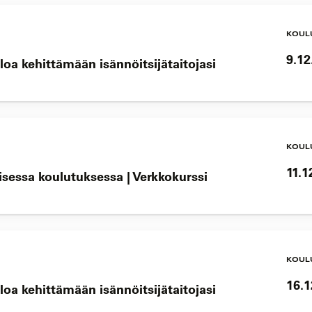
KOUL
9.12
loa kehittämään isännöitsijätaitojasi
KOUL
11.1
lisessa koulutuksessa | Verkkokurssi
KOUL
16.1
loa kehittämään isännöitsijätaitojasi