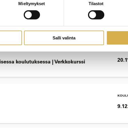
Mieltymykset
Tilastot
KOUL
18.1
Salli valinta
KOUL
20.1
lisessa koulutuksessa | Verkkokurssi
KOUL
9.12