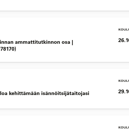
KOUL
26.1
minnan ammattitutkinnon osa |
78170)
KOUL
29.1
loa kehittämään isännöitsijätaitojasi
KOUL