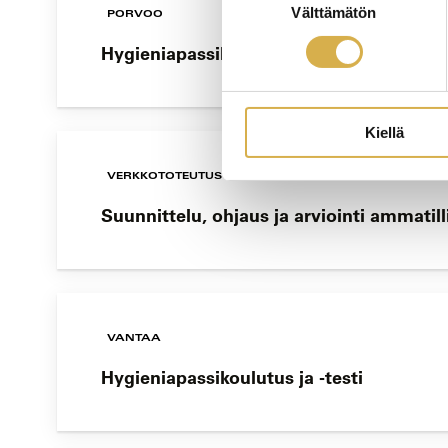
Välttämätön
valinta
PORVOO
Hygieniapassikoulutus ja -testi
Kiellä
VERKKOTOTEUTUS
Suunnittelu, ohjaus ja arviointi ammatil
VANTAA
Hygieniapassikoulutus ja -testi