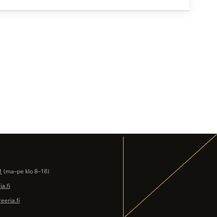
1
(ma–pe klo 8–16)
a.fi
eeria.fi