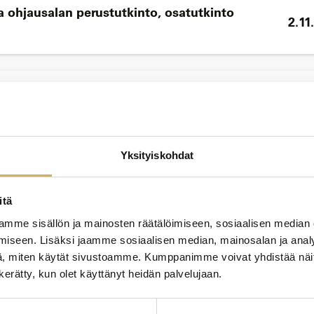
a ohjausalan perustutkinto, osatutkinto
2.11
KOUL
11.1
Yksityiskohdat
itä
KOUL
mme sisällön ja mainosten räätälöimiseen, sosiaalisen median
18.1
iseen. Lisäksi jaamme sosiaalisen median, mainosalan ja analy
loa kehittämään isännöitsijätaitojasi
, miten käytät sivustoamme. Kumppanimme voivat yhdistää näitä t
n kerätty, kun olet käyttänyt heidän palvelujaan.