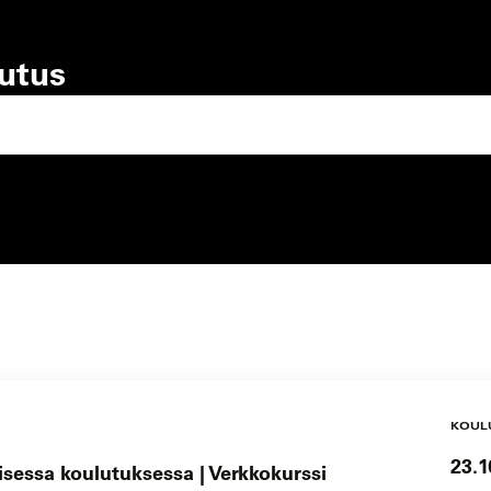
lutus
lutustyyppi
koulutuspaikka
KOUL
23.1
lisessa koulutuksessa | Verkkokurssi