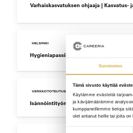
Varhaiskasvatuksen ohjaaja | Kasvatus- j
HELSINKI
Hygieniapassikoulutus ja -testi
Suostumus
Tämä sivusto käyttää eväste
VERKKOTOTEUTUS
Käytämme evästeitä tarjoama
ja kävijämäärämme analysoim
Isännöintityön koulutusohjelma | Tervetu
kumppaneillemme tietoja siitä
olet antanut heille tai joita o
Suostumuksen