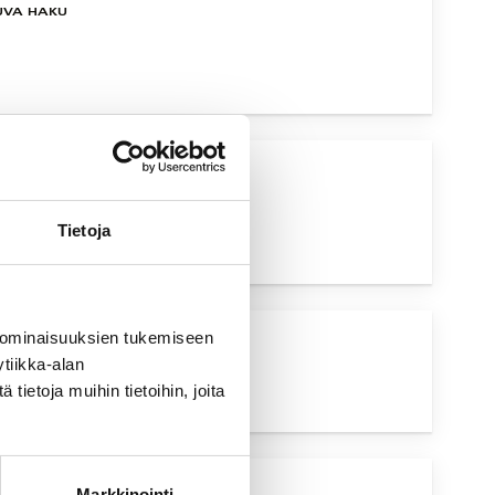
UVA HAKU
UVA HAKU
Tietoja
 ominaisuuksien tukemiseen
UVA HAKU
tiikka-alan
ietoja muihin tietoihin, joita
Markkinointi