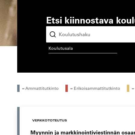
Etsi kiinnostava kou
koulutusala
kou
= Ammattitutkinto
= Erikoisammattitutkinto
=
VERKKOTOTEUTUS
Myynnin ja markkinointiviestinnän osaa