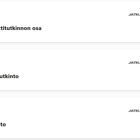
JATK
ttitutkinnon osa
JATK
tutkinto
JATK
nto