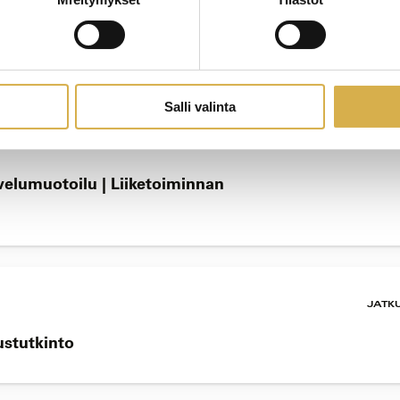
JATK
 osatutkinto | Osatutkinto
Salli valinta
JATK
elumuotoilu | Liiketoiminnan
JATK
rustutkinto