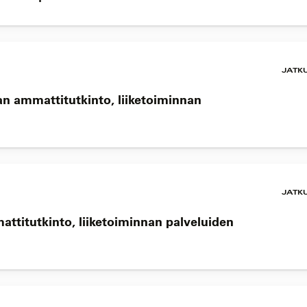
JATK
an ammattitutkinto, liiketoiminnan
JATK
attitutkinto, liiketoiminnan palveluiden