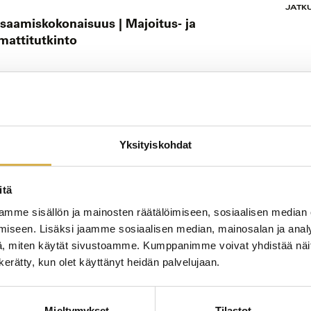
JATK
saamiskokonaisuus | Majoitus- ja
mattitutkinto
JATK
tutkinto
Yksityiskohdat
itä
mme sisällön ja mainosten räätälöimiseen, sosiaalisen median
JATK
iseen. Lisäksi jaamme sosiaalisen median, mainosalan ja analy
ammattitutkinnon osa
, miten käytät sivustoamme. Kumppanimme voivat yhdistää näitä t
n kerätty, kun olet käyttänyt heidän palvelujaan.
Mieltymykset
Tilastot