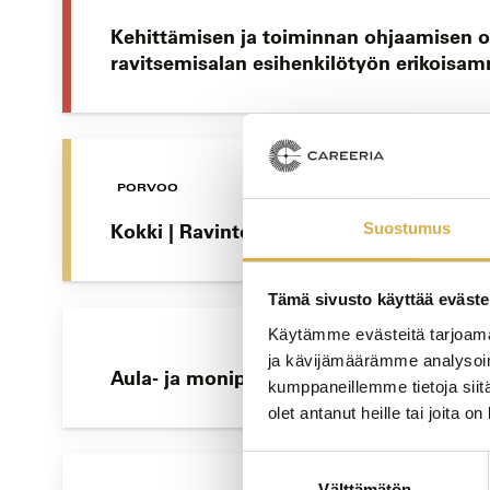
Kehittämisen ja toiminnan ohjaamisen o
ravitsemisalan esihenkilötyön erikoisam
PORVOO
Kokki | Ravintola- ja catering-alan perus
Suostumus
Tämä sivusto käyttää eväste
Käytämme evästeitä tarjoama
ja kävijämäärämme analysoim
Aula- ja monipalvelut | Liiketoiminnan 
kumppaneillemme tietoja siitä
olet antanut heille tai joita o
Suostumuksen
Välttämätön
valinta