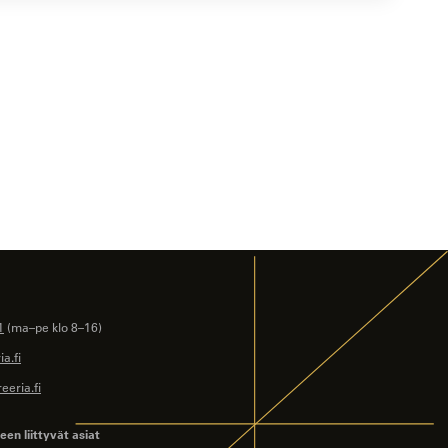
1
(ma–pe klo 8–16)
a.fi
eeria.fi
en liittyvät asiat