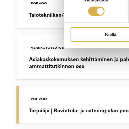
PORVOO
Talotekniikan/Kone- ja tuotantotekniikan
Kiellä
VERKKOTOTEUTUS
Asiakaskokemuksen kehittäminen ja palv
ammattitutkinnon osa
PORVOO
Tarjoilija | Ravintola- ja catering-alan pe