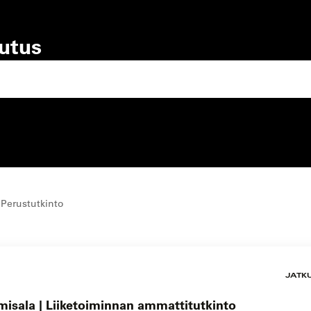
lutus
lutustyyppi
koulutuspaikka
 Perustutkinto
JATK
misala | Liiketoiminnan ammattitutkinto