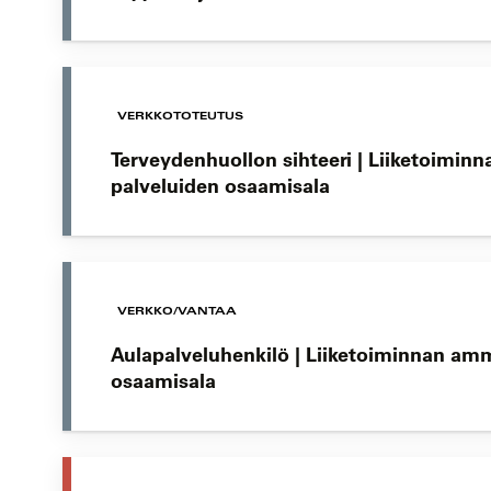
VERKKOTOTEUTUS
Terveydenhuollon sihteeri | Liiketoiminn
palveluiden osaamisala
VERKKO/VANTAA
Aulapalveluhenkilö | Liiketoiminnan amm
osaamisala