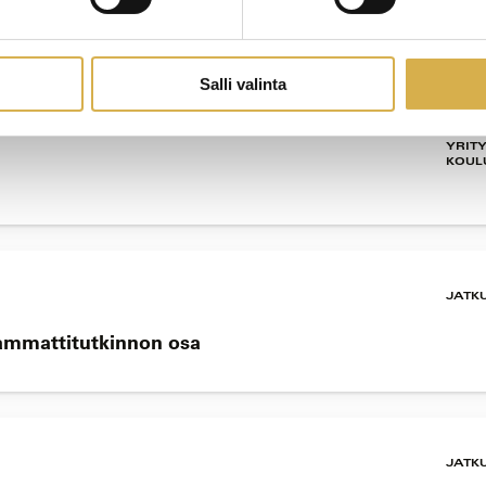
Salli valinta
YRIT
KOUL
JATK
 ammattitutkinnon osa
JATK