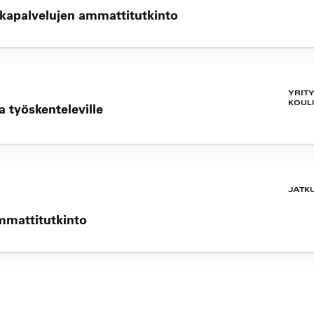
okapalvelujen ammattitutkinto
YRIT
KOUL
 työskenteleville
JATK
mmattitutkinto