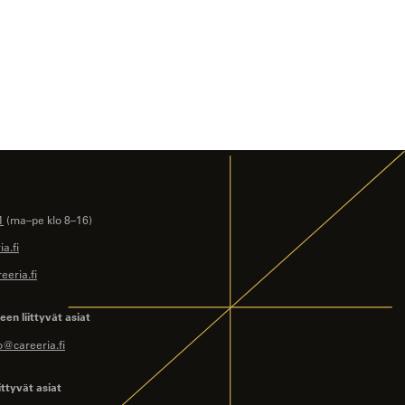
1
(ma–pe klo 8–16)
a.fi
eeria.fi
en liittyvät asiat
o@careeria.fi
ittyvät asiat