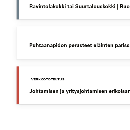
Ravintolakokki tai Suurtalouskokki | Ru
Puhtaanapidon perusteet eläinten parissa
VERKKOTOTEUTUS
Johtamisen ja yritysjohtamisen erikoisa
Koulutushaun
sivujen