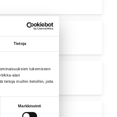
UVA HAKU
Tietoja
 ominaisuuksien tukemiseen
UVA HAKU
tiikka-alan
ietoja muihin tietoihin, joita
Markkinointi
UVA HAKU