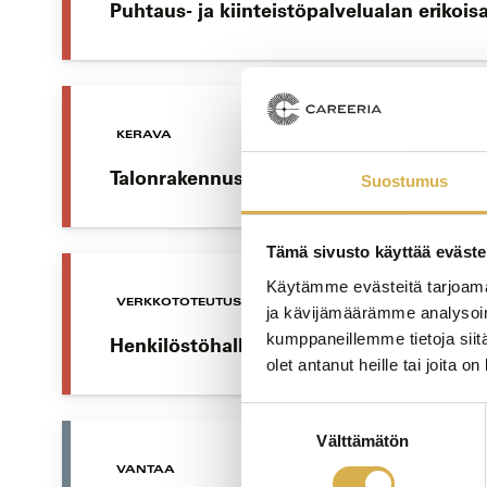
Puhtaus- ja kiinteistöpalvelualan erikoi
KERAVA
Talonrakennusalan erikoisammattitutkin
Suostumus
Tämä sivusto käyttää eväste
Käytämme evästeitä tarjoama
VERKKOTOTEUTUS
ja kävijämäärämme analysoim
kumppaneillemme tietoja siitä
Henkilöstöhallinnon osaamisala | Liiket
olet antanut heille tai joita o
Suostumuksen
Välttämätön
valinta
VANTAA