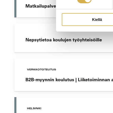
Matkailupalvelujen ammattitutkinto
Kiellä
Nepsytietoa koulujen työyhteisöille
VERKKOTOTEUTUS
B2B-myynnin koulutus | Liiketoiminnan
HELSINKI