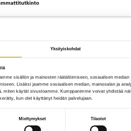
sammattitutkinto
JATK
to
Yksityiskohdat
itä
mme sisällön ja mainosten räätälöimiseen, sosiaalisen median
JATK
iseen. Lisäksi jaamme sosiaalisen median, mainosalan ja analy
, miten käytät sivustoamme. Kumppanimme voivat yhdistää näitä t
oiminnan erikoisammattitutkinto
n kerätty, kun olet käyttänyt heidän palvelujaan.
Mieltymykset
Tilastot
JATK