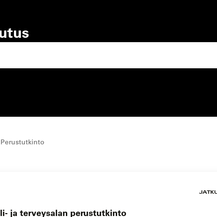
lutus
lutustyyppi
koulutuspaikka
 Perustutkinto
JATK
i- ja terveysalan perustutkinto