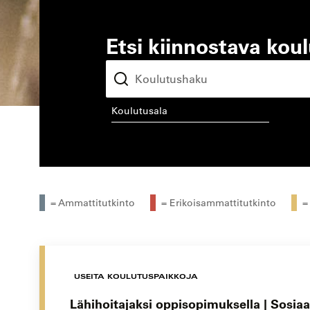
Etsi kiinnostava kou
koulutusala
kou
= Ammattitutkinto
= Erikoisammattitutkinto
=
USEITA KOULUTUSPAIKKOJA
Lähihoitajaksi oppisopimuksella | Sosiaal