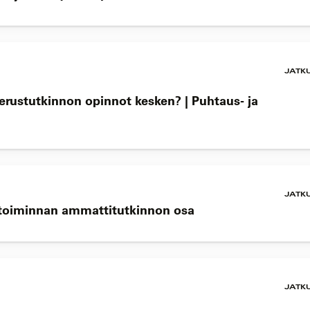
JATK
perustutkinnon opinnot kesken? | Puhtaus- ja
JATK
ketoiminnan ammattitutkinnon osa
JATK