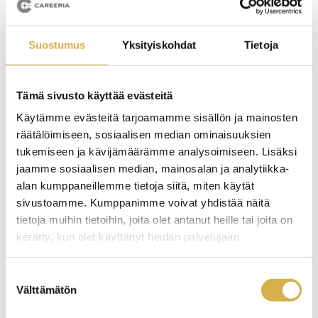
Opiskeleminen on joustavaa ja sopii myös
työelämässä oleville ja yrittäjille.
Suostumus
Yksityiskohdat
Tietoja
Tämä sivusto käyttää evästeitä
Käytämme evästeitä tarjoamamme sisällön ja mainosten
Uusi ura voi näyttää vaikka tältä –
räätälöimiseen, sosiaalisen median ominaisuuksien
tutustu Careeriassa opiskelleiden
tukemiseen ja kävijämäärämme analysoimiseen. Lisäksi
jaamme sosiaalisen median, mainosalan ja analytiikka-
tarinoihin
alan kumppaneillemme tietoja siitä, miten käytät
sivustoamme. Kumppanimme voivat yhdistää näitä
tietoja muihin tietoihin, joita olet antanut heille tai joita on
kerätty, kun olet käyttänyt heidän palvelujaan.
Suostumuksen
Välttämätön
valinta