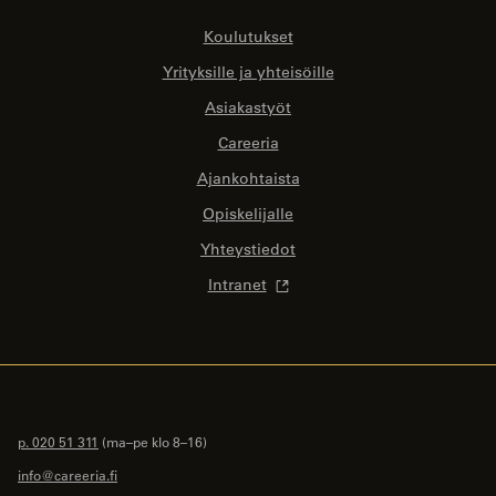
Koulutukset
Yrityksille ja yhteisöille
Asiakastyöt
Careeria
Ajankohtaista
Opiskelijalle
Yhteystiedot
Intranet
p. 020 51 311
(ma–pe klo 8–16)
info@careeria.fi