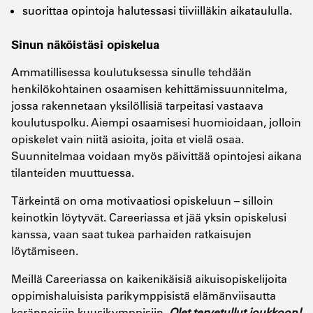
suorittaa opintoja halutessasi tiiviilläkin aikataululla.
Sinun näköistäsi opiskelua
Ammatillisessa koulutuksessa sinulle tehdään
henkilökohtainen osaamisen kehittämissuunnitelma,
jossa rakennetaan yksilöllisiä tarpeitasi vastaava
koulutuspolku. Aiempi osaamisesi huomioidaan, jolloin
opiskelet vain niitä asioita, joita et vielä osaa.
Suunnitelmaa voidaan myös päivittää opintojesi aikana
tilanteiden muuttuessa.
Tärkeintä on oma motivaatiosi opiskeluun – silloin
keinotkin löytyvät. Careeriassa et jää yksin opiskelusi
kanssa, vaan saat tukea parhaiden ratkaisujen
löytämiseen.
Meillä Careeriassa on kaikenikäisiä aikuisopiskelijoita
oppimishaluisista parikymppisistä elämänviisautta
keränneisiin kuusikymppisiin.
Olet tervetullut joukkoon!