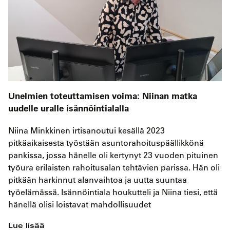
Unelmien toteuttamisen voima: Niinan matka
uudelle uralle isännöintialalla
Niina Minkkinen irtisanoutui kesällä 2023
pitkäaikaisesta työstään asuntorahoituspäällikkönä
pankissa, jossa hänelle oli kertynyt 23 vuoden pituinen
työura erilaisten rahoitusalan tehtävien parissa. Hän oli
pitkään harkinnut alanvaihtoa ja uutta suuntaa
työelämässä. Isännöintiala houkutteli ja Niina tiesi, että
hänellä olisi loistavat mahdollisuudet
Lue lisää