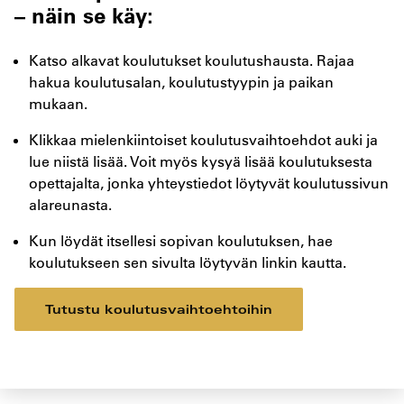
– näin se käy:
Katso alkavat koulutukset koulutushausta. Rajaa
hakua koulutusalan, koulutustyypin ja paikan
mukaan.
Klikkaa mielenkiintoiset koulutusvaihtoehdot auki ja
lue niistä lisää. Voit myös kysyä lisää koulutuksesta
opettajalta, jonka yhteystiedot löytyvät koulutussivun
alareunasta.
Kun löydät itsellesi sopivan koulutuksen, hae
koulutukseen sen sivulta löytyvän linkin kautta.
Tutustu koulutusvaihtoehtoihin