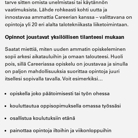
tarve sitten omista unelmistasi tai käytännön
vaatimuksista. Lähde rohkeasti kohti uutta ja
innostavaa ammattia Careerian kanssa – valittavana on
opintoja yli 20 eri alalta talotekniikasta liiketoimintaan.
Opinnot joustavat yksilöllisen tilanteesi mukaan
Saatat miettiä, miten uuden ammatin opiskeleminen
sopii arkesi aikatauluihin ja omaan talouteesi. Huoli
pois, sillä Careeriassa opiskelu on joustavaa ja sinulla
on paljon mahdollisuuksia suorittaa opintoja juuri
itsellesi sopivalla tavalla. Voit esimerkiksi…
opiskella joko päätoimisesti tai työn ohessa
kouluttautua oppisopimuksella omassa työssäsi
osallistua koulutuksiin etänä
painottaa opintoja iltoihin ja viikonloppuihin