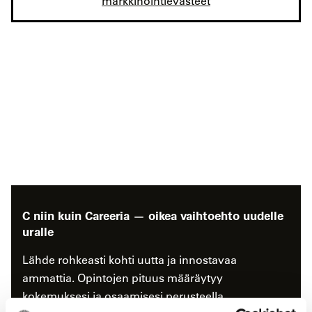
markkinointievästeet
C niin kuin Careeria — oikea vaihtoehto uudelle
uralle
Lähde rohkeasti kohti uutta ja innostavaa
ammattia. Opintojen pituus määräytyy
kokemuksesi ja osaamisesi perusteella.