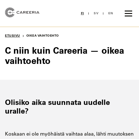
Siirry
sisältöön
FI
SV
EN
›
ETUSIVU
OIKEA VAIHTOEHTO
C niin kuin Careeria — oikea
vaihtoehto
Olisiko aika suunnata uudelle
uralle?
Koskaan ei ole myöhäistä vaihtaa alaa, lähti muutoksen