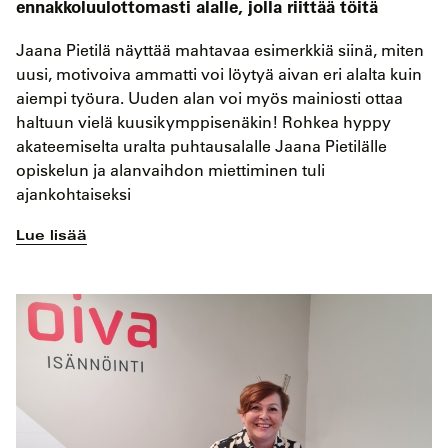
ennakkoluulottomasti alalle, jolla riittää töitä
Jaana Pietilä näyttää mahtavaa esimerkkiä siinä, miten
uusi, motivoiva ammatti voi löytyä aivan eri alalta kuin
aiempi työura. Uuden alan voi myös mainiosti ottaa
haltuun vielä kuusikymppisenäkin! Rohkea hyppy
akateemiselta uralta puhtausalalle Jaana Pietilälle
opiskelun ja alanvaihdon miettiminen tuli
ajankohtaiseksi
Lue lisää