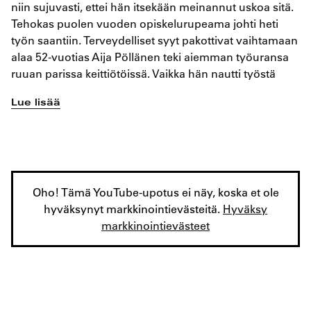
niin sujuvasti, ettei hän itsekään meinannut uskoa sitä.
Tehokas puolen vuoden opiskelurupeama johti heti
työn saantiin. Terveydelliset syyt pakottivat vaihtamaan
alaa 52-vuotias Aija Pöllänen teki aiemman työuransa
ruuan parissa keittiötöissä. Vaikka hän nautti työstä
Lue lisää
Oho! Tämä YouTube-upotus ei näy, koska et ole
hyväksynyt markkinointievästeitä.
Hyväksy
markkinointievästeet