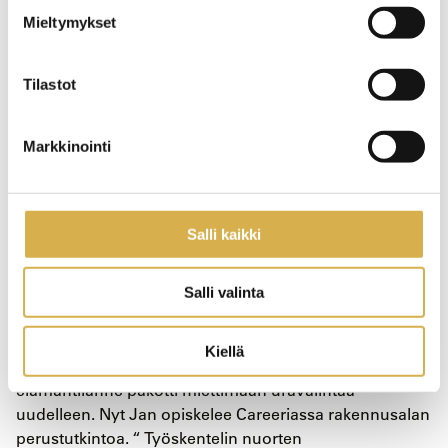
Mieltymykset
Tilastot
Markkinointi
Olympiavalmentajasta rakennusalan
ammattilaiseksi
Salli kaikki
”Tämä on ollut elämysmatka” Purjehduksen nuorten
Salli valinta
olympiavalmentaja Jan Gahmberg suuntasi 40-
vuotiaana kohti uutta uraa kouluttautumalla
rakennusalan ammattilaiseksi. Jan Gahmberg vietti 12
Kiellä
vuotta elämästään purjehduksen parissa kunnes
elämäntilanne pakotti miettimään uravalintaa
uudelleen. Nyt Jan opiskelee Careeriassa rakennusalan
perustutkintoa. “ Työskentelin nuorten