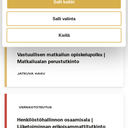
Salli kaikki
JATKUVA HAKU
Salli valinta
Kiellä
VANTAA
Vastuullisen matkailun opiskelupolku |
Matkailualan perustutkinto
JATKUVA HAKU
VERKKOTOTEUTUS
Henkilöstöhallinnon osaamisala |
Liiketoiminnan erikoisammattitutkinto