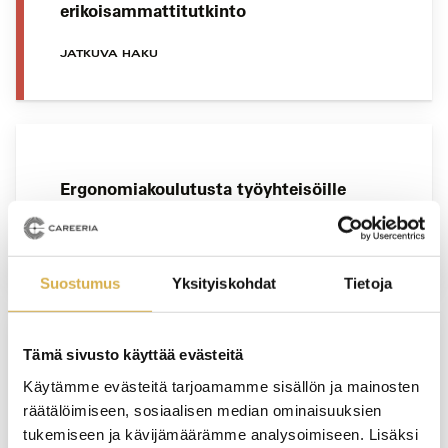
erikoisammattitutkinto
JATKUVA HAKU
Ergonomiakoulutusta työyhteisöille
YRITYSKOHTAINEN KOULUTUS
Suostumus
Yksityiskohdat
Tietoja
Tämä sivusto käyttää evästeitä
Henkilöstöpalvelut | Liiketoiminnan
Käytämme evästeitä tarjoamamme sisällön ja mainosten
ammattitutkinnon osa
räätälöimiseen, sosiaalisen median ominaisuuksien
tukemiseen ja kävijämäärämme analysoimiseen. Lisäksi
JATKUVA HAKU