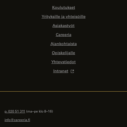
Koulutukset
Yrityksille ja yhteisöille
Asiakastyöt
Careeria
Ajankohtaista
Opiskelijalle
Yhteystiedot
Intranet
p. 020 51 311
(ma–pe klo 8–16)
info@careeria.fi