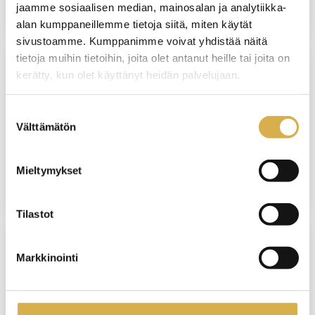
jaamme sosiaalisen median, mainosalan ja analytiikka-
alan kumppaneillemme tietoja siitä, miten käytät
sivustoamme. Kumppanimme voivat yhdistää näitä
tietoja muihin tietoihin, joita olet antanut heille tai joita on
kerätty, kun olet käyttänyt heidän palvelujaan.
VANTAA
Osaajaksi hotellin vastaanottoon |
Suostumuksen
Matkailupalvelujen ammattitutkinto,
Välttämätön
valinta
osatutkinto
Mieltymykset
JATKUVA HAKU
Tilastot
Markkinointi
VANTAA
Palvelulogistiikkatyöntekijä | Logistiikan
perustutkinto