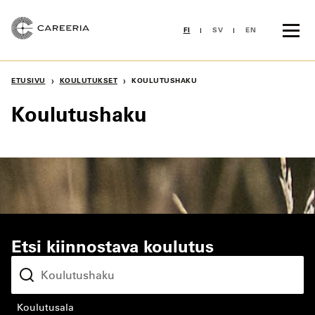
Siirry
sisältöön
FI
SV
EN
›
›
ETUSIVU
KOULUTUKSET
KOULUTUSHAKU
Koulutushaku
Etsi kiinnostava koulutus
koulutusala