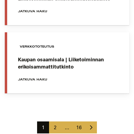
JATKUVA HAKU
VERKKOTOTEUTUS
Kaupan osaamisala | Liiketoiminnan
erikoisammattitutkinto
JATKUVA HAKU
Koulutushaun
sivujen
Seuraava
selaus
Sivu
Sivu
Sivu
1
2
…
16
sivu