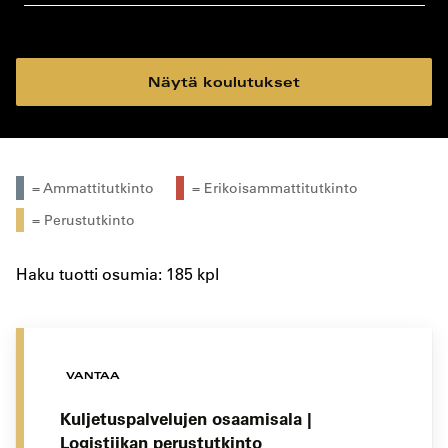
koulutustyyppi
koulutuspaikka
Näytä koulutukset
= Ammattitutkinto
= Erikoisammattitutkinto
= Perustutkinto
Haku tuotti osumia: 185 kpl
VANTAA
Kuljetuspalvelujen osaamisala |
Logistiikan perustutkinto