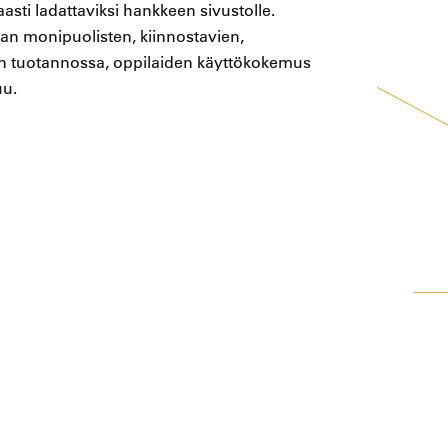
sti ladattaviksi hankkeen sivustolle.
aan monipuolisten, kiinnostavien,
jen tuotannossa, oppilaiden käyttökokemus
uu.