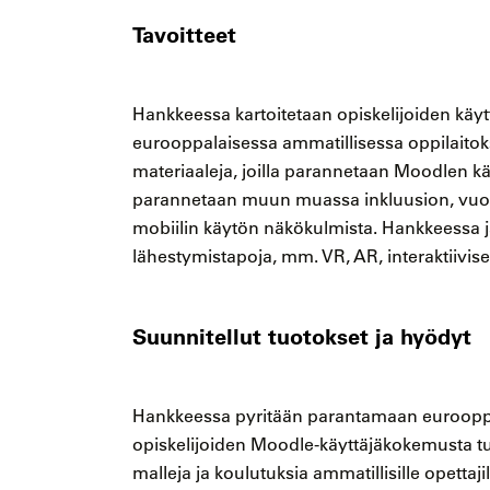
Tavoitteet
Hankkeessa kartoitetaan opiskelijoiden käy
eurooppalaisessa ammatillisessa oppilaitok
materiaaleja, joilla parannetaan Moodlen 
parannetaan muun muassa inkluusion, vuor
mobiilin käytön näkökulmista. Hankkeessa j
lähestymistapoja, mm. VR, AR, interaktiiviset
Suunnitellut tuotokset ja hyödyt
Hankkeessa pyritään parantamaan eurooppa
opiskelijoiden Moodle-käyttäjäkokemusta tuo
malleja ja koulutuksia ammatillisille opettaji