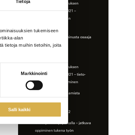
Tietoja
Ammatillisen koulutuksen
strategiarahoitus 2021 –
oppimisympäristöjen
kehittäminen
 ominaisuuksien tukemiseen
Täsmänä töihin ja minusta osaaja
tiikka-alan
-hankkeet
ietoja muihin tietoihin, joita
Hyvinvoiva amis
Ammatillisen koulutuksen
Markkinointi
strategiarahoitus 2021 – tieto-
osaamisen parantaminen
Digitaitaja – Digiosaamista
opintoihin
Salli kaikki
Yhdessä enemmän 2
Uraohjausta työpaikalla – jatkuva
oppiminen tukena työn