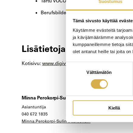
Tartu VOCO
Suostumus
Berufsbildende Schulen Rotenberg
Tämä sivusto käyttää eväste
Käytämme evästeitä tarjoama
ja kävijämäärämme analysoim
kumppaneillemme tietoja siitä
Lisätietoja
olet antanut heille tai joita o
Kotisivu:
www.digivet4all.com
Suostumuksen
Välttämätön
valinta
Minna Perokorpi-Sulin
Asiantuntija
Kiellä
040 672 1835
Minna.Perokorpi-Sulin@careeria.fi