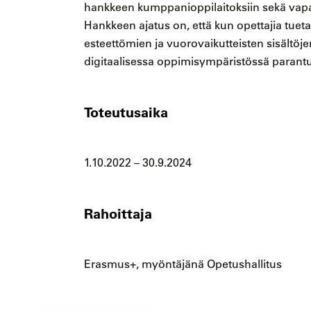
hankkeen kumppanioppilaitoksiin sekä vapaa
Hankkeen ajatus on, että kun opettajia tuet
esteettömien ja vuorovaikutteisten sisältö
digitaalisessa oppimisympäristössä parant
Toteutusaika
1.10.2022 – 30.9.2024
Rahoittaja
Erasmus+, myöntäjänä Opetushallitus