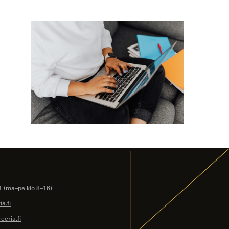
1
(ma–pe klo 8–16)
a.fi
eeria.fi