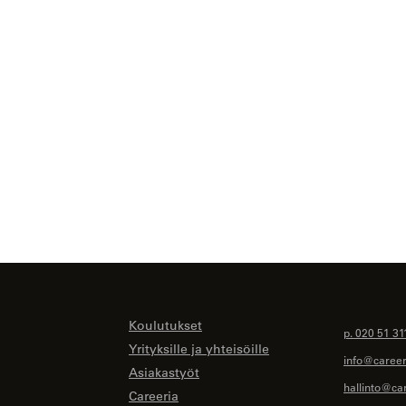
Koulutukset
p. 020 51 31
Yrityksille ja yhteisöille
info@careeri
Asiakastyöt
hallinto@car
Careeria