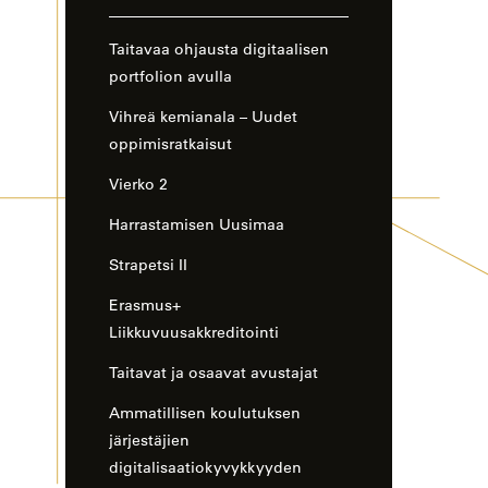
sivun
sivuvalikko
Taitavaa ohjausta digitaalisen
portfolion avulla
Vihreä kemianala – Uudet
oppimisratkaisut
Vierko 2
Harrastamisen Uusimaa
Strapetsi II
Erasmus+
Liikkuvuusakkreditointi
Taitavat ja osaavat avustajat
Ammatillisen koulutuksen
järjestäjien
digitalisaatiokyvykkyyden