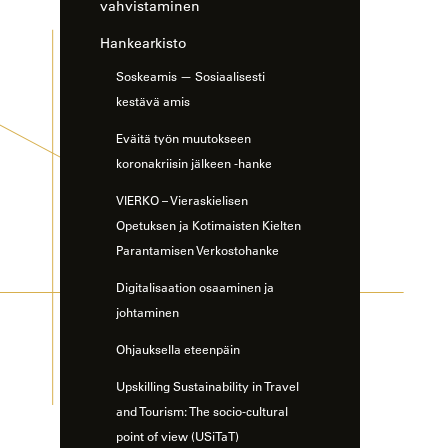
vahvistaminen
Hankearkisto
Soskeamis — Sosiaalisesti
kestävä amis
Eväitä työn muutokseen
koronakriisin jälkeen -hanke
VIERKO – Vieraskielisen
Opetuksen ja Kotimaisten Kielten
Parantamisen Verkostohanke
Digitalisaation osaaminen ja
johtaminen
Ohjauksella eteenpäin
Upskilling Sustainability in Travel
and Tourism: The socio-cultural
point of view (USiTaT)