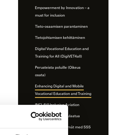
Empowerment by Innovation – a
must for inclusion
Tieto-osaamisen parantaminen
Tietojohtamisen kehittäminen
Digital Vocational Education and
Training for All (DigiVET4all)
Perusteista poluille (Oikeus
osata)
Enhancing Digital and Mobile
Vocational Education and Training
INCLAVI Inclusive Aviation
LARK – Kohti huippulaatua
OPVA haltuun – Framåt med SSS