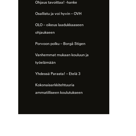
Ohjaus tavoittaa! -hanke
Osallistu ja voi hyvin – OVH
OLO – oikeus laadukkaaseen
ohjaukseen
Porvoon polku – Borgå Stigen
Vanhemmat mukaan kouluun ja
työelämään
Yhdessä Parasta! – Etelä 3
Kokonaisarkkitehtuuria
ammatilliseen koulutukseen