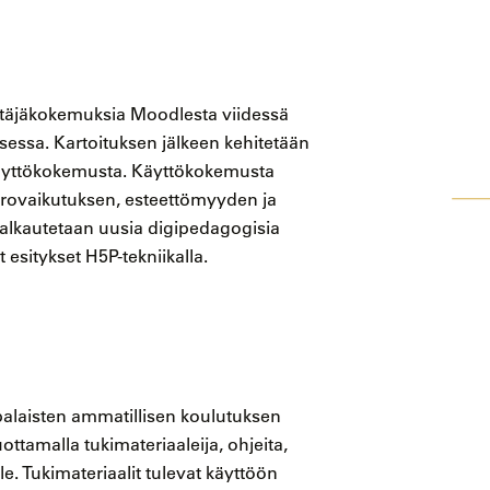
ttäjäkokemuksia Moodlesta viidessä
sessa. Kartoituksen jälkeen kehitetään
käyttökokemusta. Käyttökokemusta
ovaikutuksen, esteettömyyden ja
alkautetaan uusia digipedagogisia
 esitykset H5P-tekniikalla.
laisten ammatillisen koulutuksen
ttamalla tukimateriaaleija, ohjeita,
lle. Tukimateriaalit tulevat käyttöön