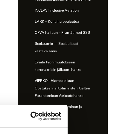
INCLAVI Inclusive Aviation
LARK – Kohti huippulaatua
OPVA haltuun – Framåt med SSS
Soskeamis — Sosiaalisesti
kestävä amis
Eväitä työn muutokseen
koronakriisin jälkeen -hanke
VIERKO – Vieraskielisen
Opetuksen ja Kotimaisten Kielten
Parantamisen Verkostohanke
Digitalisaation osaaminen ja
johtaminen
Hyvinvoiva amis