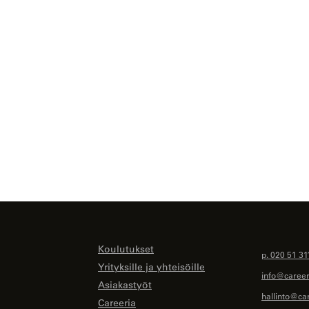
Koulutukset
p. 020 51 31
Yrityksille ja yhteisöille
info@careeri
Asiakastyöt
hallinto@car
Careeria