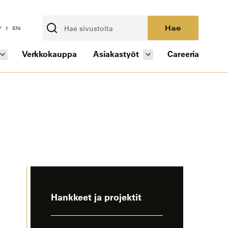
Hae
V
EN
Verkkokauppa
Asiakastyöt
Careeria
-
Hankkeet ja projektit
sivun
sivuvalikko