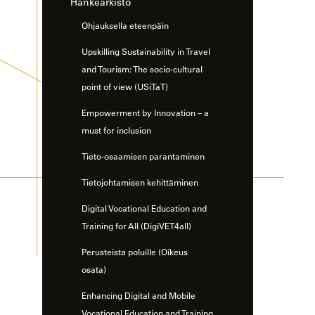
Hankearkisto
Ohjauksella eteenpäin
Upskilling Sustainability in Travel
and Tourism: The socio-cultural
point of view (USiTaT)
Empowerment by Innovation – a
must for inclusion
Tieto-osaamisen parantaminen
Tietojohtamisen kehittäminen
Digital Vocational Education and
Training for All (DigiVET4all)
Perusteista poluille (Oikeus
osata)
Enhancing Digital and Mobile
Vocational Education and Training