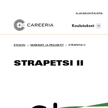
Siirry
sisältöön
AJANKOHTAISTA
Koulutukset
›
›
ETUSIVU
HANKKEET JA PROJEKTIT
STRAPETSI II
STRAPETSI II