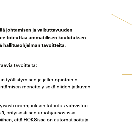
ttää johtamisen ja vaikuttavuuden
lee toteuttaa ammatillisen koulutuksen
ä hallitusohjelman tavoitteita.
aavia tavoitteita:
en työllistymisen ja jatko-opintoihin
yntämisen menettely sekä niiden jatkuvan
tyisesti uraohjauksen toteutus vahvistuu.
, erityisesti sen uraohjausosassa,
siihen, että HOKSissa on automatisoituja