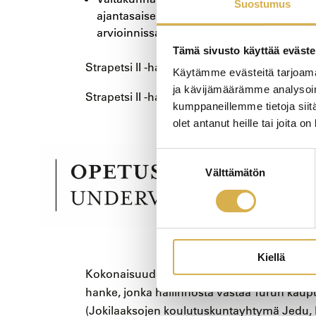
Suostumus
ajantasaisesti ammatillisen koulutuksen s
arvioinnissa.
Tämä sivusto käyttää eväste
Strapetsi II -hankkeen toiminta-aika Careeria
Käytämme evästeitä tarjoama
ja kävijämäärämme analysoim
Strapetsi II -hankkeen rahoittajana on Opetus
kumppaneillemme tietoja siitä
olet antanut heille tai joita o
Suostumuksen
Välttämätön
valinta
Kiellä
Kokonaisuudessaan Strapetsi II on ammatill
hanke, jonka hallinnosta vastaa Turun kaup
(Jokilaaksojen koulutuskuntayhtymä Jedu, 