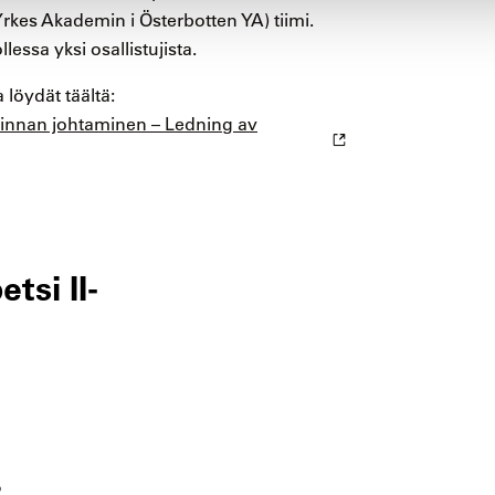
kes Akademin i Österbotten YA) tiimi.
lessa yksi osallistujista.
 löydät täältä:
minnan johtaminen – Ledning av
tsi II-
ö