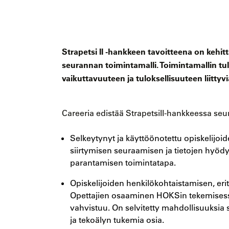
Strapetsi II -hankkeen tavoitteena on kehi
seurannan toimintamalli. Toimintamallin tu
vaikuttavuuteen ja tuloksellisuuteen liittyvi
Careeria edistää StrapetsiII-hankkeessa seur
Selkeytynyt ja käyttöönotettu opiskelijoid
siirtymisen seuraamisen ja tietojen hyöd
parantamisen toimintatapa.
Opiskelijoiden henkilökohtaistamisen, eri
Opettajien osaaminen HOKSin tekemisessä
vahvistuu. On selvitetty mahdollisuuksia 
ja tekoälyn tukemia osia.