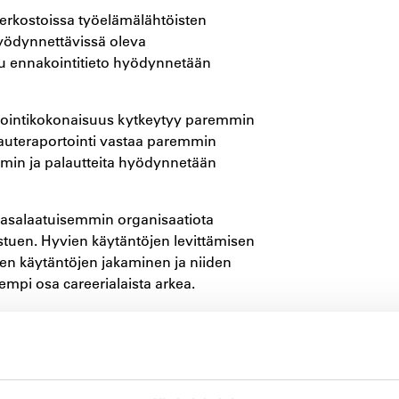
verkostoissa työelämälähtöisten
hyödynnettävissä oleva
tu ennakointitieto hyödynnetään
rtointikokonaisuus kytkeytyy paremmin
lauteraportointi vastaa paremmin
emmin ja palautteita hyödynnetään
 tasalaatuisemmin organisaatiota
istuen. Hyvien käytäntöjen levittämisen
vien käytäntöjen jakaminen ja niiden
pi osa careerialaista arkea.
aiset menettelyt: Itsearvioinnit,
ämä liittyy laadunhallinnan muutokseemme
n laadunhallinnan malli.
n hyödyntäminen systemaattisesti ja