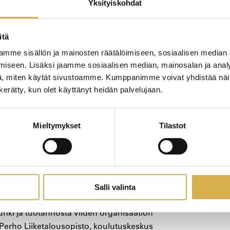
Yksityiskohdat
uunnittelussa, toteutuksessa ja
itä
ssa on 13.1.2025 – 31.3.2027.
mme sisällön ja mainosten räätälöimiseen, sosiaalisen median
iseen. Lisäksi jaamme sosiaalisen median, mainosalan ja analy
- ja kulttuuriministeriö.
, miten käytät sivustoamme. Kumppanimme voivat yhdistää näitä t
n kerätty, kun olet käyttänyt heidän palvelujaan.
Mieltymykset
Tilastot
Salli valinta
isen koulutuksen suuri kansallinen
unki ja tuotannosta viiden organisaation
Perho Liiketalousopisto, koulutuskeskus