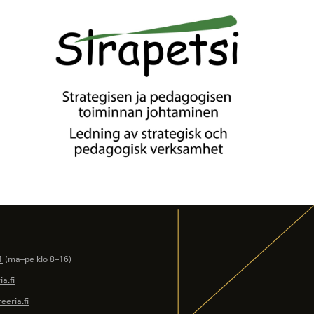
1
(ma–pe klo 8–16)
a.fi
eeria.fi