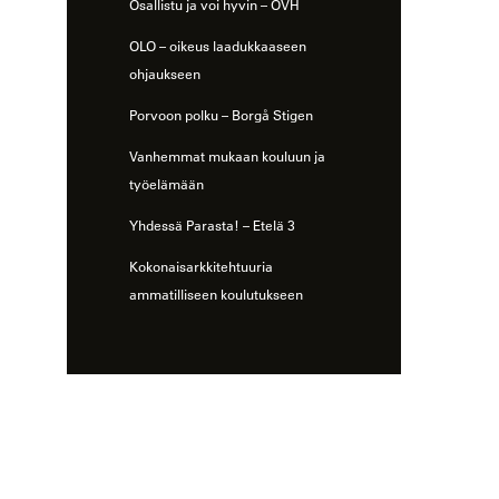
Osallistu ja voi hyvin – OVH
OLO – oikeus laadukkaaseen
ohjaukseen
Porvoon polku – Borgå Stigen
Vanhemmat mukaan kouluun ja
työelämään
Yhdessä Parasta! – Etelä 3
Kokonaisarkkitehtuuria
ammatilliseen koulutukseen