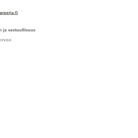
reeria.fi
 ja vastuullisuus
Porvoo