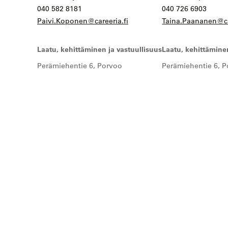
040 582 8181
040 726 6903
Paivi.Koponen@careeria.fi
Taina.Paananen@ca
Laatu, kehittäminen ja vastuullisuus
Laatu, kehittäminen
Perämiehentie 6, Porvoo
Perämiehentie 6, 