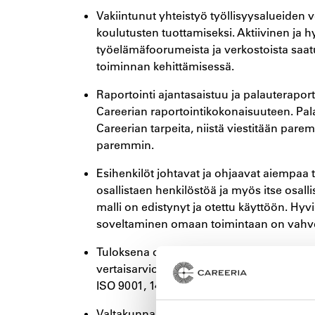
Vakiintunut yhteistyö työllisyysalueiden 
koulutusten tuottamiseksi. Aktiivinen ja 
työelämäfoorumeista ja verkostoista saa
toiminnan kehittämisessä.
Raportointi ajantasaistuu ja palauterapo
Careerian raportointikokonaisuuteen. Pa
Careerian tarpeita, niistä viestitään par
paremmin.
Esihenkilöt johtavat ja ohjaavat aiempaa
osallistaen henkilöstöä ja myös itse osall
malli on edistynyt ja otettu käyttöön. Hy
soveltaminen omaan toimintaan on vahvem
Tuloksena on uuden arviointikulttuurin muk
vertaisarvioinnit, ulkoiset arvioinnit. T
ISO 9001, 14001, 45001 –> EFQM-pohjaine
Valtakunnallisten tietovarantojen tietoje