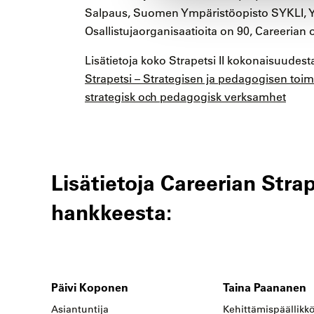
Salpaus, Suomen Ympäristöopisto SYKLI, Yr
Osallistujaorganisaatioita on 90, Careerian ol
Lisätietoja koko Strapetsi II kokonaisuudesta
Strapetsi – Strategisen ja pedagogisen toi
strategisk och pedagogisk verksamhet
Lisätietoja Careerian Strape
hankkeesta:
Päivi Koponen
Taina Paananen
Asiantuntija
Kehittämispäällikk