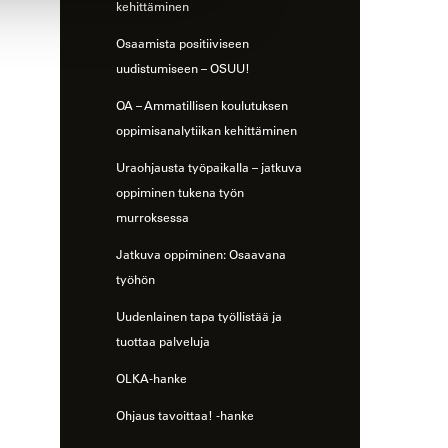
kehittäminen
Osaamista positiiviseen
uudistumiseen – OSUU!
OA – Ammatillisen koulutuksen
oppimisanalytiikan kehittäminen
Uraohjausta työpaikalla – jatkuva
oppiminen tukena työn
murroksessa
Jatkuva oppiminen: Osaavana
työhön
Uudenlainen tapa työllistää ja
tuottaa palveluja
OLKA-hanke
Ohjaus tavoittaa! -hanke