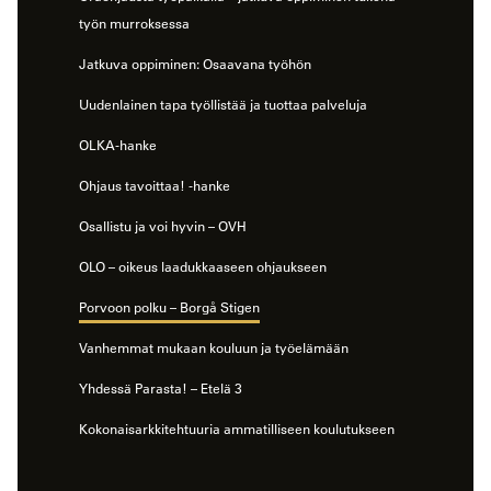
työn murroksessa
Jatkuva oppiminen: Osaavana työhön
Uudenlainen tapa työllistää ja tuottaa palveluja
OLKA-hanke
Ohjaus tavoittaa! -hanke
Osallistu ja voi hyvin – OVH
OLO – oikeus laadukkaaseen ohjaukseen
Porvoon polku – Borgå Stigen
Vanhemmat mukaan kouluun ja työelämään
Yhdessä Parasta! – Etelä 3
Kokonaisarkkitehtuuria ammatilliseen koulutukseen