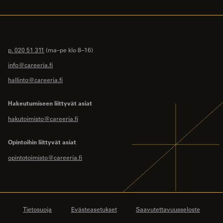
p. 020 51 311
(ma–pe klo 8–16)
info@careeria.fi
hallinto@careeria.fi
Hakeutumiseen liittyvät asiat
hakutoimisto@careeria.fi
Opintoihin liittyvät asiat
opintotoimisto@careeria.fi
Tietosuoja
Evästeasetukset
Saavutettavuusseloste