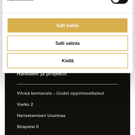
Salli kaikki
Salli valinta
Kiellä
-
Hankkeet ja projektit
sivun
sivuvalikko
Vihreä kemianala – Uudet oppimisratkaisut
Vierko 2
Harrastamisen Uusimaa
Strapetsi II