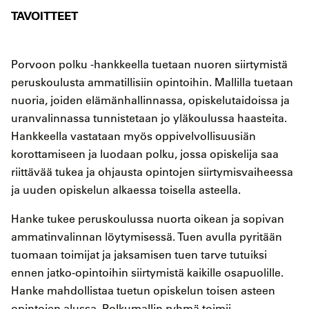
TAVOITTEET
Porvoon polku -hankkeella tuetaan nuoren siirtymistä
peruskoulusta ammatillisiin opintoihin. Mallilla tuetaan
nuoria, joiden elämänhallinnassa, opiskelutaidoissa ja
uranvalinnassa tunnistetaan jo yläkoulussa haasteita.
Hankkeella vastataan myös oppivelvollisuusiän
korottamiseen ja luodaan polku, jossa opiskelija saa
riittävää tukea ja ohjausta opintojen siirtymisvaiheessa
ja uuden opiskelun alkaessa toisella asteella.
Hanke tukee peruskoulussa nuorta oikean ja sopivan
ammatinvalinnan löytymisessä. Tuen avulla pyritään
tuomaan toimijat ja jaksamisen tuen tarve tutuiksi
ennen jatko-opintoihin siirtymistä kaikille osapuolille.
Hanke mahdollistaa tuetun opiskelun toisen asteen
opintojen alussa. Polkumallin ryhmä toimii