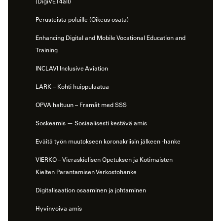
(DigiVET4all)
Perusteista poluille (Oikeus osata)
Enhancing Digital and Mobile Vocational Education and
Training
INCLAVI Inclusive Aviation
LARK – Kohti huippulaatua
OPVA haltuun – Framåt med SSS
Soskeamis — Sosiaalisesti kestävä amis
Eväitä työn muutokseen koronakriisin jälkeen -hanke
VIERKO – Vieraskielisen Opetuksen ja Kotimaisten
Kielten Parantamisen Verkostohanke
Digitalisaation osaaminen ja johtaminen
Hyvinvoiva amis