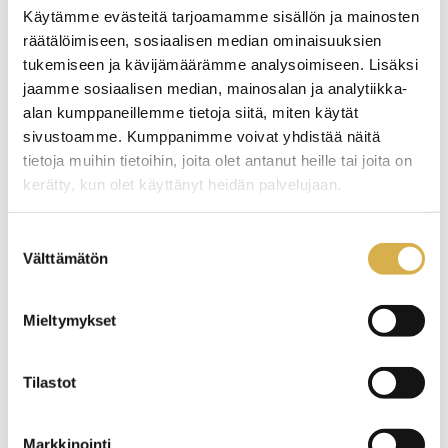
Käytämme evästeitä tarjoamamme sisällön ja mainosten
räätälöimiseen, sosiaalisen median ominaisuuksien
Yhteyshenkilöt
tukemiseen ja kävijämäärämme analysoimiseen. Lisäksi
jaamme sosiaalisen median, mainosalan ja analytiikka-
alan kumppaneillemme tietoja siitä, miten käytät
sivustoamme. Kumppanimme voivat yhdistää näitä
tietoja muihin tietoihin, joita olet antanut heille tai joita on
kerätty, kun olet käyttänyt heidän palvelujaan.
Minna Perokorpi-Sulin
Asiantuntija
Suostumuksen
040 672 1835
Välttämätön
valinta
Minna.Perokorpi-Sulin@careeria.fi
Mieltymykset
Laatu, kehittäminen ja vastuullisuus
Aleksanterinkatu 20, Porvoo
Tilastot
Markkinointi