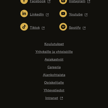
Facebook
Instagram
LinkedIn
Youtube
Tiktok
Spotify
Koulutukset
Yrityksille ja yhteisöille
Asiakastyöt
Careeria
Ajankohtaista
Opiskelijalle
Yhteystiedot
Intranet