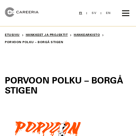
Siirry
sisältöön
FI
SV
EN
›
›
›
ETUSIVU
HANKKEET JA PROJEKTIT
HANKEARKISTO
PORVOON POLKU – BORGÅ STIGEN
PORVOON POLKU – BORGÅ
STIGEN