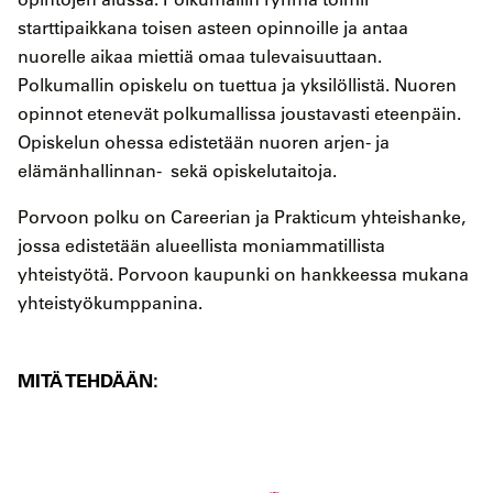
starttipaikkana toisen asteen opinnoille ja antaa
nuorelle aikaa miettiä omaa tulevaisuuttaan.
Polkumallin opiskelu on tuettua ja yksilöllistä. Nuoren
opinnot etenevät polkumallissa joustavasti eteenpäin.
Opiskelun ohessa edistetään nuoren arjen- ja
elämänhallinnan- sekä opiskelutaitoja.
Porvoon polku on Careerian ja Prakticum yhteishanke,
jossa edistetään alueellista moniammatillista
yhteistyötä. Porvoon kaupunki on hankkeessa mukana
yhteistyökumppanina.
MITÄ TEHDÄÄN: