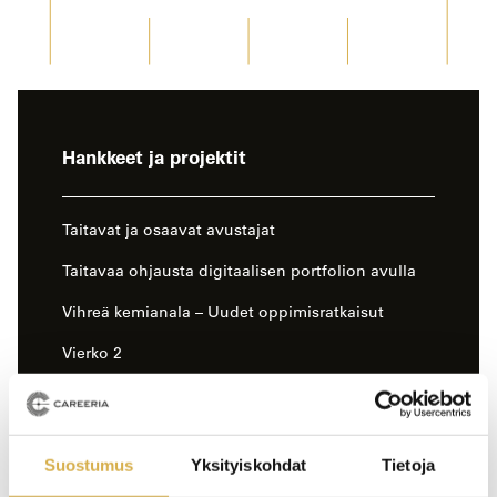
-
Hankkeet ja projektit
sivun
sivuvalikko
Taitavat ja osaavat avustajat
Taitavaa ohjausta digitaalisen portfolion avulla
Vihreä kemianala – Uudet oppimisratkaisut
Vierko 2
Harrastamisen Uusimaa
Strapetsi II
Suostumus
Yksityiskohdat
Tietoja
Erasmus+ Liikkuvuusakkreditointi