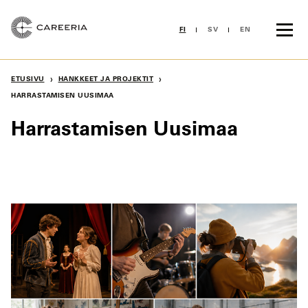
Siirry
sisältöön
FI
SV
EN
›
›
ETUSIVU
HANKKEET JA PROJEKTIT
HARRASTAMISEN UUSIMAA
Harrastamisen Uusimaa