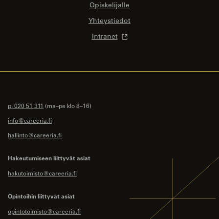
Opiskelijalle
Yhteystiedot
Intranet
p. 020 51 311
(ma–pe klo 8–16)
info@careeria.fi
hallinto@careeria.fi
Hakeutumiseen liittyvät asiat
hakutoimisto@careeria.fi
Opintoihin liittyvät asiat
opintotoimisto@careeria.fi