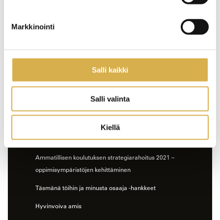
socio-cultural point of view (USiTaT)
Empowerment by Innovation – a must for inclusion
Markkinointi
Tieto-osaamisen parantaminen
Tietojohtamisen kehittäminen
Salli kaikki
Digital Vocational Education and Training for All
(DigiVET4all)
Salli valinta
Perusteista poluille (Oikeus osata)
Enhancing Digital and Mobile Vocational Education and
Kiellä
Training
Ammatillisen koulutuksen strategiarahoitus 2021 –
oppimisympäristöjen kehittäminen
Täsmänä töihin ja minusta osaaja -hankkeet
Hyvinvoiva amis