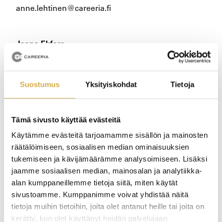
anne.lehtinen@careeria.fi
Jaana Ekfors
projektipäällikkö
040 072 2537
jaana.ekfors@careeria.fi
Suostumus
Yksityiskohdat
Tietoja
Tämä sivusto käyttää evästeitä
Käytämme evästeitä tarjoamamme sisällön ja mainosten
räätälöimiseen, sosiaalisen median ominaisuuksien
tukemiseen ja kävijämäärämme analysoimiseen. Lisäksi
jaamme sosiaalisen median, mainosalan ja analytiikka-
alan kumppaneillemme tietoja siitä, miten käytät
sivustoamme. Kumppanimme voivat yhdistää näitä
tietoja muihin tietoihin, joita olet antanut heille tai joita on
-
Hankkeet ja projektit
kerätty, kun olet käyttänyt heidän palvelujaan.