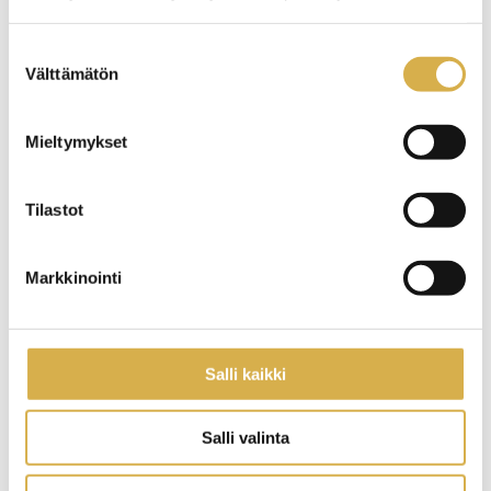
sivun
sivuvalikko
Taitavat ja osaavat avustajat
Suostumuksen
Välttämätön
valinta
Taitavaa ohjausta digitaalisen portfolion avulla
Vihreä kemianala – Uudet oppimisratkaisut
Mieltymykset
Vierko 2
Tilastot
Harrastamisen Uusimaa
Strapetsi II
Markkinointi
Erasmus+ Liikkuvuusakkreditointi
Ammatillisen koulutuksen järjestäjien
digitalisaatiokyvykkyyden vahvistaminen
Salli kaikki
Hankearkisto
Salli valinta
LARK – Kohti huippulaatua
OPVA haltuun – Framåt med SSS