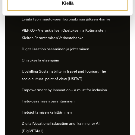
Kiellä
Soskeamis — Sosiaalisesti kestävä amis
Eväitä työn muutokseen koronakriisin jälkeen -hanke
VIERKO – Vieraskielisen Opetuksen ja Kotimaisten
Kielten Parantamisen Verkostohanke
Digitalisaation osaaminen ja johtaminen
Ohjauksella eteenpäin
Upskilling Sustainability in Travel and Tourism: The
socio-cultural point of view (USiTaT)
Empowerment by Innovation – a must for inclusion
Tieto-osaamisen parantaminen
Tietojohtamisen kehittäminen
Digital Vocational Education and Training for All
(DigiVET4all)