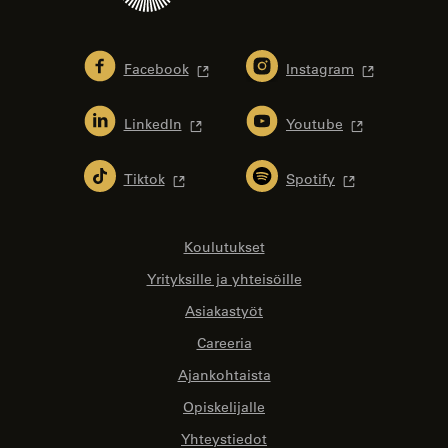
Facebook
Instagram
LinkedIn
Youtube
Tiktok
Spotify
Koulutukset
Yrityksille ja yhteisöille
Asiakastyöt
Careeria
Ajankohtaista
Opiskelijalle
Yhteystiedot