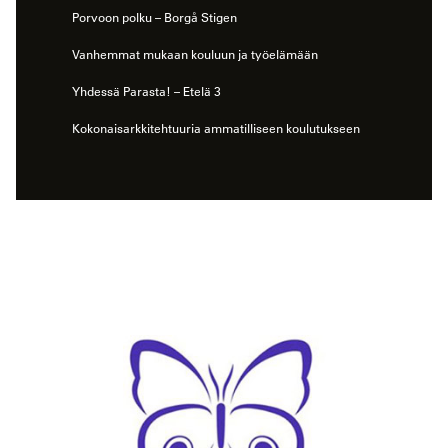
Porvoon polku – Borgå Stigen
Vanhemmat mukaan kouluun ja työelämään
Yhdessä Parasta! – Etelä 3
Kokonaisarkkitehtuuria ammatilliseen koulutukseen