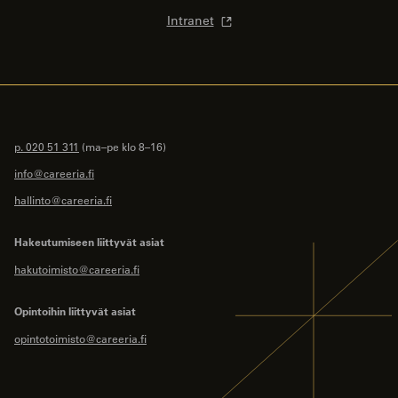
Intranet
p. 020 51 311
(ma–pe klo 8–16)
info@careeria.fi
hallinto@careeria.fi
Hakeutumiseen liittyvät asiat
hakutoimisto@careeria.fi
Opintoihin liittyvät asiat
opintotoimisto@careeria.fi