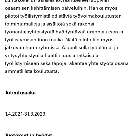
kuntakokeilun asiakas löytää itselleen sopiviin
osaamisen kehittämisen palveluihin. Hanke myös
pilotoi työllistymistä edistäviä työvoimakoulutusten
toimintamalleja ja sisältöjä sekä rakensi
työnantajayhteistyötä hyödyntävää uraohjauksen ja
työllistymisen tuen mallia. Näitä pilotoitiin myös
jatkuvan haun ryhmissä. Alueellisella työelämä- ja
yritysyhteistyöllä haettiin uusia ratkaisuja
työllistymiseen sekä tapoja rakentaa yhteistyötä osana
ammatillista koulutusta.
Toteutusaika
1.4.2021-31.3.2023
Tuotokset ja hyödyt