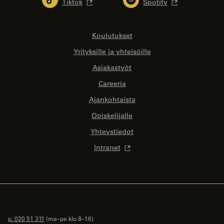
Tiktok
Spotify
Koulutukset
Yrityksille ja yhteisöille
Asiakastyöt
Careeria
Ajankohtaista
Opiskelijalle
Yhteystiedot
Intranet
p. 020 51 311
(ma–pe klo 8–16)