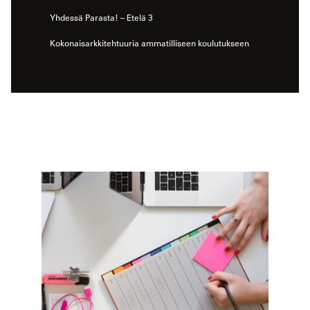
Yhdessä Parasta! – Etelä 3
Kokonaisarkkitehtuuria ammatilliseen koulutukseen