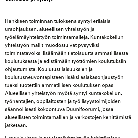
Hankkeen toiminnan tuloksena syntyi erilaisia
uraohjauksen, alueellisen yhteistyön ja
työelämäyhteistyön toimintamalleja. Kuntakokeilun
yhteistyön mallit muodostuivat pysyviksi
toimintatavoiksi lisäämään tietoisuutta ammatillisesta
koulutuksesta ja edistämään työttömien koulutuksiin
ohjautumista. Koulutustilaisuuksien ja
koulutusneuvontapisteen lisäksi asiakasohjaustyön
tueksi tuotettiin ammatillisen koulutuksen opas.
Alueellisen yhteistyön myötä syntyi kuntakokeilun,
työnantajien, oppilaitosten ja työllisyystoimijoiden
säännöllisesti kokoontuva Duunifoorumi, jossa
alueellisten toimintamallien ja verkostojen kehittämistä
jatketaan.