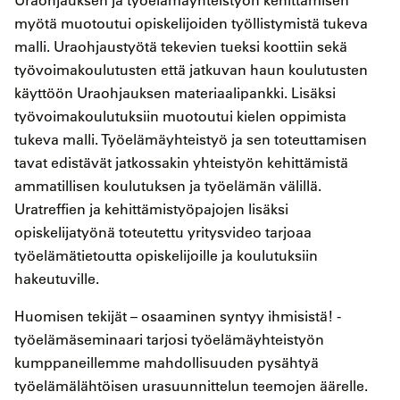
Uraohjauksen ja työelämäyhteistyön kehittämisen
myötä muotoutui opiskelijoiden työllistymistä tukeva
malli. Uraohjaustyötä tekevien tueksi koottiin sekä
työvoimakoulutusten että jatkuvan haun koulutusten
käyttöön Uraohjauksen materiaalipankki. Lisäksi
työvoimakoulutuksiin muotoutui kielen oppimista
tukeva malli. Työelämäyhteistyö ja sen toteuttamisen
tavat edistävät jatkossakin yhteistyön kehittämistä
ammatillisen koulutuksen ja työelämän välillä.
Uratreffien ja kehittämistyöpajojen lisäksi
opiskelijatyönä toteutettu yritysvideo tarjoaa
työelämätietoutta opiskelijoille ja koulutuksiin
hakeutuville.
Huomisen tekijät – osaaminen syntyy ihmisistä! -
työelämäseminaari tarjosi työelämäyhteistyön
kumppaneillemme mahdollisuuden pysähtyä
työelämälähtöisen urasuunnittelun teemojen äärelle.