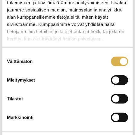
tukemiseen ja kävijämäärämme analysoimiseen. Lisäksi
https://careeria.fi/wp-content/uploads/2023/03/Opas-
jaamme sosiaalisen median, mainosalan ja analytiikka-
Careerian-ammatillisiin-tutkintoihin.pdf
alan kumppaneillemme tietoja siitä, miten käytät
sivustoamme. Kumppanimme voivat yhdistää näitä
tietoja muihin tietoihin, joita olet antanut heille tai joita on
kerätty, kun olet käyttänyt heidän palvelujaan.
Suostumuksen
Rahoittaja
Välttämätön
valinta
Mieltymykset
Tilastot
Markkinointi
Yhteyshenkilöt