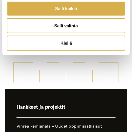
Salli kaikki
Salli valinta
Kiellä
-
Hankkeet ja projektit
sivun
sivuvalikko
Vihreä kemianala – Uudet oppimisratkaisut